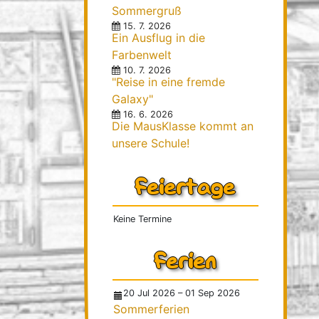
Hausaufgaben
Sommergruß
15. 7. 2026
Kontakt
Ein Ausflug in die
Förderverein
Farbenwelt
10. 7. 2026
Herzlich Willkommen
"Reise in eine fremde
Beitrittserklärung
Galaxy"
16. 6. 2026
Satzung
Die MausKlasse kommt an
Anschaffungen
unsere Schule!
Kontakt
Feiertage
Downloads
Kalender
Keine Termine
Ferien
20 Jul 2026
–
01 Sep 2026
Sommerferien