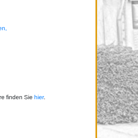
en,
re finden Sie
hier
.