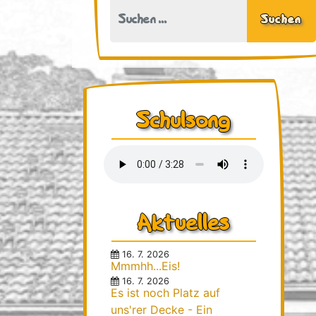
Kollegium
Suchen
Sozialpädagogin
Schulsozialarbeiterin
Sekretariat
Hausmeister
Multiprofessionelles Team
Schulsong
Klassen
Eltern
Elternmitwirkung
aktive Elternschaft
Aktuelles
Nachmittag
Allgemeines
16. 7. 2026
Team und Gruppen
Mmmhh...Eis!
Unser Träger
16. 7. 2026
Es ist noch Platz auf
Mittagessen
uns'rer Decke - Ein