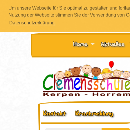
Um unsere Webseite für Sie optimal zu gestalten und fortl
Nutzung der Webseite stimmen Sie der Verwendung von Cook
Datenschutzerklärung
Suchen
Home
Aktuelles
Kontakt
Krankmeldung
Home
Das sind wir
Aktuelles
Vormittag
Kontakt
Krankmeldung
Team
Schulleitung